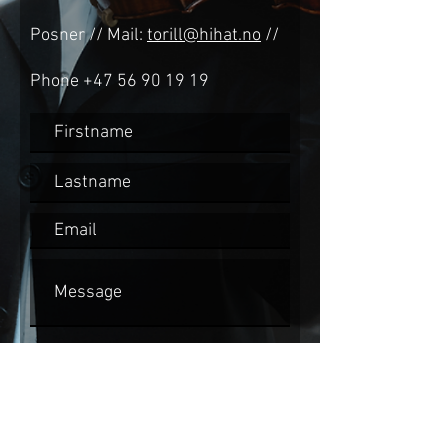
Posner // Mail:
torill@hihat.no
//
Phone
+47 56 90 19 19
Send